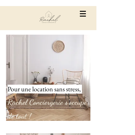
Pour une location sans stress,
Rachel Conciergerie s'occupe
de tout !