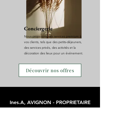
Conciergerie
Nous proposons des services premium à
vos clients, tels que des petits-déjeuners,
des services privés, des activités et la
décoration des lieux pour un événement.
Découvrir nos offres
Ines.A, AVIGNON - PROPRIETAIRE
« J'ai fait appel à l'équipe Rachel
Conciergerie pour la location
saisonnière de mon studio cet été. Je
recommande vivement leurs services.
(De la création de l'annonce jusqu'à